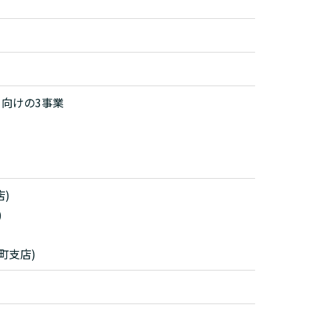
向けの3事業
店)
)
町支店)
）